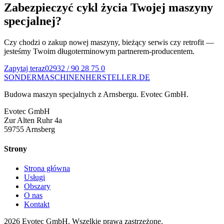
Zabezpieczyć cykl życia Twojej maszyny
specjalnej?
Czy chodzi o zakup nowej maszyny, bieżący serwis czy retrofit —
jesteśmy Twoim długoterminowym partnerem-producentem.
Zapytaj teraz
02932 / 90 28 75 0
SONDERMASCHINEN
HERSTELLER
.DE
Budowa maszyn specjalnych z Arnsbergu. Evotec GmbH.
Evotec GmbH
Zur Alten Ruhr 4a
59755 Arnsberg
Strony
Strona główna
Usługi
Obszary
O nas
Kontakt
2026 Evotec GmbH. Wszelkie prawa zastrzeżone.