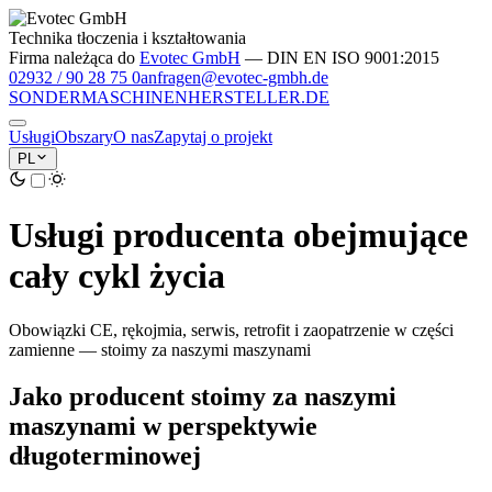
Technika tłoczenia i kształtowania
Firma należąca do
Evotec GmbH
— DIN EN ISO 9001:2015
02932 / 90 28 75 0
anfragen@evotec-gmbh.de
SONDERMASCHINEN
HERSTELLER
.DE
Usługi
Obszary
O nas
Zapytaj o projekt
PL
Usługi producenta obejmujące
cały cykl życia
Obowiązki CE, rękojmia, serwis, retrofit i zaopatrzenie w części
zamienne — stoimy za naszymi maszynami
Jako producent stoimy za naszymi
maszynami w perspektywie
długoterminowej