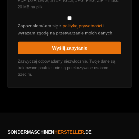
PDF, DXF, DWG, STEP, IGES, JPG, PNG, ZIP – maks.
20 MB na plik
Zapoznałem/-am się z
polityką prywatności
i
wyrażam zgodę na przetwarzanie moich danych.
Wyślij zapytanie
Zazwyczaj odpowiadamy niezwłocznie. Twoje dane są
traktowane poufnie i nie są przekazywane osobom
trzecim.
SONDERMASCHINEN
HERSTELLER
.DE