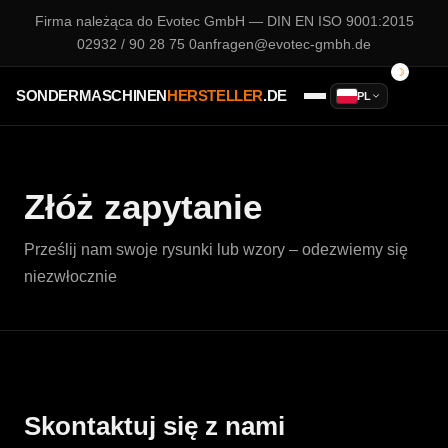
Firma należąca do
Evotec GmbH
— DIN EN ISO 9001:2015
02932 / 90 28 75 0
anfragen@evotec-gmbh.de
SONDERMASCHINEN
HERSTELLER
.DE
PL
Złóż zapytanie
Prześlij nam swoje rysunki lub wzory – odezwiemy się
niezwłocznie
Skontaktuj się z nami